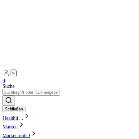
0
Suche
Schließen
Healthii
...
Marken
Marken mit O