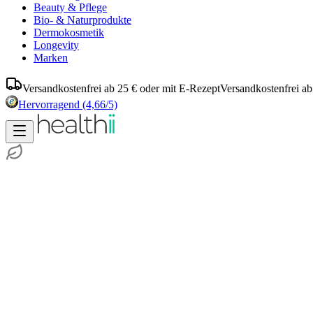
Beauty & Pflege
Bio- & Naturprodukte
Dermokosmetik
Longevity
Marken
Versandkostenfrei ab 25 € oder mit E-Rezept
Versandkostenfrei ab
Hervorragend
(4,66/5)