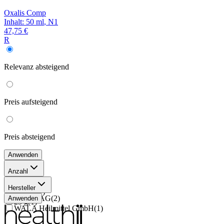
Oxalis Comp
Inhalt
:
50 ml
,
N1
47,75 €
R
Relevanz
absteigend
Preis
aufsteigend
Preis
absteigend
Anwenden
Anzahl
50 ml
(
1
)
Hersteller
100 ml
(
1
)
Weleda AG
(
2
)
Anwenden
25 g
(
1
)
WALA Heilmittel GmbH
(
1
)