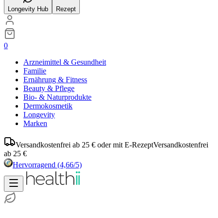
Longevity Hub
Rezept
0
Arzneimittel & Gesundheit
Familie
Ernährung & Fitness
Beauty & Pflege
Bio- & Naturprodukte
Dermokosmetik
Longevity
Marken
Versandkostenfrei ab 25 € oder mit E-Rezept
Versandkostenfrei
ab 25 €
Hervorragend
(4,66/5)