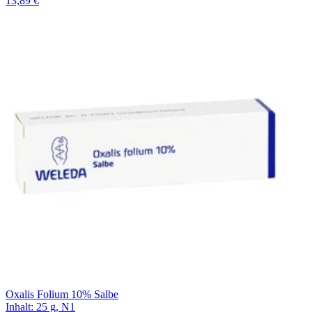
13,89 €
Oxalis Folium 10% Salbe
Inhalt
:
25 g
,
N1