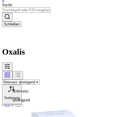
0
Suche
Schließen
Oxalis
Relevanz
:
Sortierung
absteigend