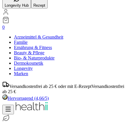
Longevity Hub
Rezept
0
Arzneimittel & Gesundheit
Familie
Ernährung & Fitness
Beauty & Pflege
Bio- & Naturprodukte
Dermokosmetik
Longevity
Marken
Versandkostenfrei ab 25 € oder mit E-Rezept
Versandkostenfrei
ab 25 €
Hervorragend
(4,66/5)