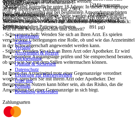
anwenden.
dieser Altersgruppe nicht angewendet werden.
Wirkstoff Formoterol hemifumarat-1-
Versandkostenfrei
Apotheker.
12Mikrogramm
- Kinder und Jugendliche unter 18 Jahren: In dieser Altersgruppe
Wasser
ab
25
€
Bestellwert. Darunter nur
2,90
€
.
sollte das Arzneimittel nur bei bestimmten Anwendungsgebieten
Deine Bedürfnisse im Fokus
entspricht Formoterol
9,83Mikrogramm
Für die Information an dieser Stelle werden vor allem
eingesetzt werden. Fragen Sie hierzu Ihren Arzt oder Apotheker.
Wir prüfen für dich wirklich
jede
Bestellung pharmazeutisch.
Nebenwirkungen berücksichtigt, die bei mindestens einem von
Hilfsstoff Lactose-1-Wasser zur Inhalation,
(Abgabe Mundstück:
Service
1.000 behandelten Patienten auftreten.
proteinhaltig
891 µg)
Was ist mit Schwangerschaft und Stillzeit?
- Schwangerschaft: Wenden Sie sich an Ihren Arzt. Es spielen
Hilfethemen
verschiedene Überlegungen eine Rolle, ob und wie das Arzneimittel
Zahlung
in der Schwangerschaft angewendet werden kann.
Versand
- Stillzeit: Wenden Sie sich an Ihren Arzt oder Apotheker. Er wird
Arzneimittel & Rezept
Ihre besondere Ausgangslage prüfen und Sie entsprechend beraten,
Rücksendung
ob und wie Sie mit dem Stillen weitermachen können.
Qualität & Sicherheit
Datenschutz
Ist Ihnen das Arzneimittel trotz einer Gegenanzeige verordnet
Erklärung zur Barrierefreiheit
worden, sprechen Sie mit Ihrem Arzt oder Apotheker. Der
Über uns
therapeutische Nutzen kann höher sein, als das Risiko, das die
Kontakt
Anwendung bei einer Gegenanzeige in sich birgt.
Bestellung widerrufen
Zahlungsarten