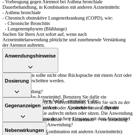
- Vorbeugung gegen Atemnot bei Asthma bronchiale
Dauerbehandlung, in Kombination mit anderen Arzneimitteln:
- Asthma bronchiale
- Chronisch obstruktive Lungenerkrankung (COPD), wie:
- Chronische Bronchitis
- Lungenemphysem (Blählunge)
Suchen Sie Ihren Arzt sofort auf, wenn nach
Arzneimittelanwendung plötzliche und zunehmende Verstärkung
der Atemnot auftreten.
Anwendungshinweise
Die Gesamtdosis sollte nicht ohne Rücksprache mit einem Arzt oder
Apotheker überschritten werden.
Dosierung
Art der Anwendung?
Inhalieren Sie das Arzneimittel. Benutzen Sie dafür ein
Vorbeugung gegen einen Anfall - einmalige Gabe:
entsprechendes Gerät (z.B. Pulverinhalator). Lassen Sie sich zu der
Gegenanzeigen
Personenkreis
Einzeldosis
Gesamtdosis
Zeitpunkt
Anwendung von Ihrem Arzt oder Apotheker beraten. Bei der
Anwendung sollten Sie aufrecht stehen oder sitzen. Die Anwendung
Kinder ab 6
sollte nur erfolgen, wenn der sichere Umgang mit dem Arzneimittel
Jahren und
1 Einzeldosis
1 Einzeldosis
vor Belastung
gewährt ist.
Was spricht gegen eine Anwendung?
Erwachsene
Nebenwirkungen
Dauerbehandlung (in Kombination mit anderen Arzneimitteln):
Dauer der Anwendung?