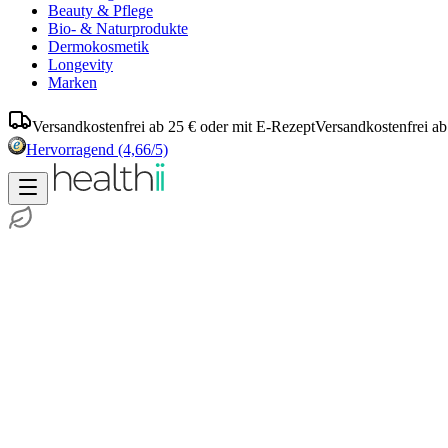
Beauty & Pflege
Bio- & Naturprodukte
Dermokosmetik
Longevity
Marken
Versandkostenfrei ab 25 € oder mit E-Rezept
Versandkostenfrei ab
Hervorragend
(4,66/5)