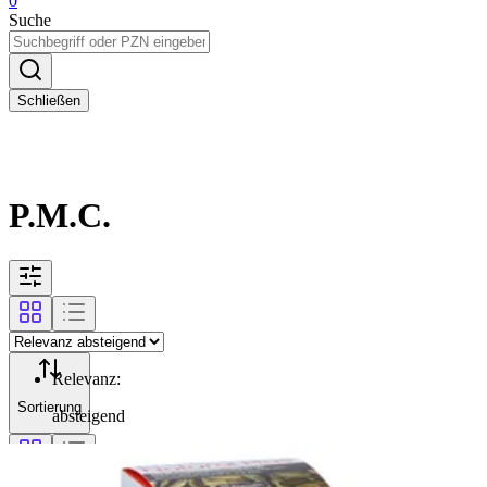
0
Suche
Schließen
P.M.C.
Relevanz
:
Sortierung
absteigend