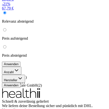
-21%
67,79 €
Relevanz
absteigend
Preis
aufsteigend
Preis
absteigend
Anwenden
Anzahl
120 Stück
(
1
)
Hersteller
90 Stück
(
1
)
P.M.C. Care GmbH
(
2
)
Anwenden
Schnell & zuverlässig geliefert
Wir liefern deine Bestellung sicher und
pünktlich
mit
DHL
.