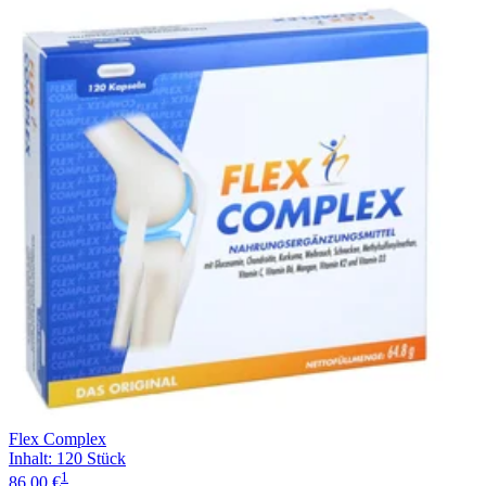
Flex Complex
Inhalt
:
120 Stück
1
86,00 €