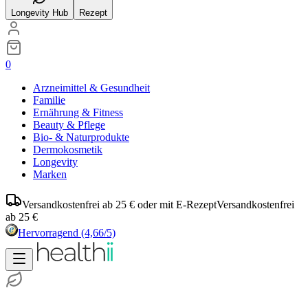
Longevity Hub
Rezept
0
Arzneimittel & Gesundheit
Familie
Ernährung & Fitness
Beauty & Pflege
Bio- & Naturprodukte
Dermokosmetik
Longevity
Marken
Versandkostenfrei ab 25 € oder mit E-Rezept
Versandkostenfrei
ab 25 €
Hervorragend
(4,66/5)