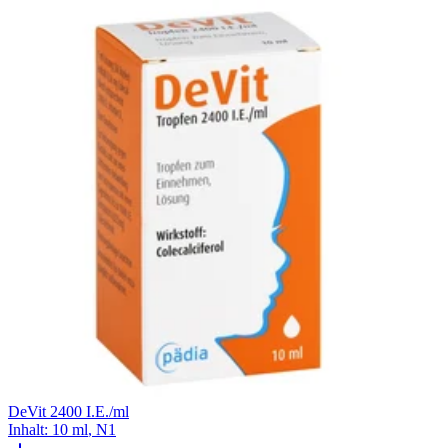
DeVit 2400 I.E./ml
Inhalt
:
10 ml
,
N1