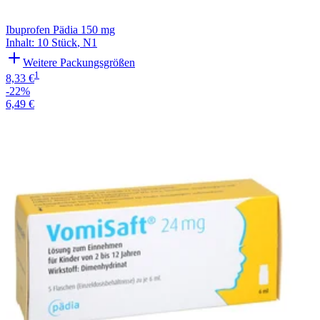
Ibuprofen Pädia 150 mg
Inhalt
:
10 Stück
,
N1
Weitere Packungsgrößen
1
8,33 €
-22%
6,49 €