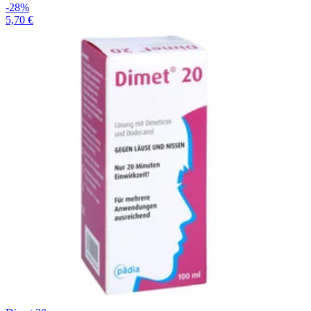
-28%
5,70 €