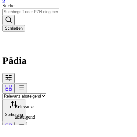
0
Suche
Schließen
Pädia
Relevanz
:
Sortierung
absteigend