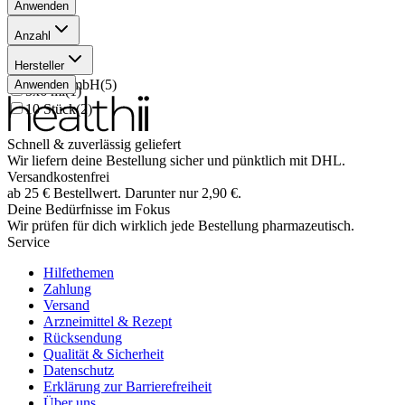
Anwenden
Anzahl
100 ml
(
1
)
Hersteller
10 ml
(
1
)
Pädia GmbH
(
5
)
Anwenden
5x6 ml
(
1
)
10 Stück
(
2
)
Schnell & zuverlässig geliefert
Wir liefern deine Bestellung sicher und
pünktlich
mit
DHL
.
Versandkostenfrei
ab
25
€
Bestellwert. Darunter nur
2,90
€
.
Deine Bedürfnisse im Fokus
Wir prüfen für dich wirklich
jede
Bestellung pharmazeutisch.
Service
Hilfethemen
Zahlung
Versand
Arzneimittel & Rezept
Rücksendung
Qualität & Sicherheit
Datenschutz
Erklärung zur Barrierefreiheit
Über uns