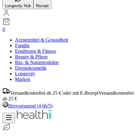
Longevity Hub
Rezept
0
Arzneimittel & Gesundheit
Familie
Ernährung & Fitness
Beauty & Pflege
Bio- & Naturprodukte
Dermokosmetik
Longevity
Marken
Versandkostenfrei ab 25 € oder mit E-Rezept
Versandkostenfrei
ab 25 €
Hervorragend
(4,66/5)