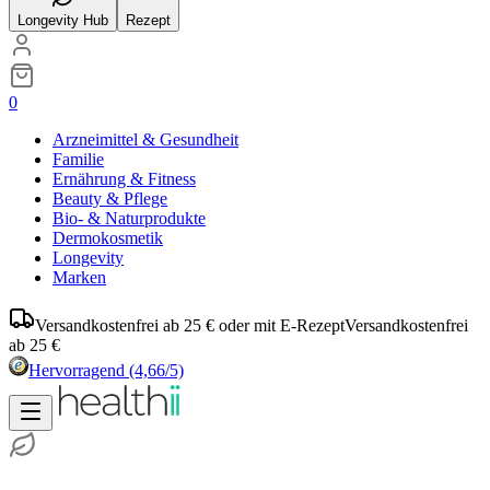
Longevity Hub
Rezept
0
Arzneimittel & Gesundheit
Familie
Ernährung & Fitness
Beauty & Pflege
Bio- & Naturprodukte
Dermokosmetik
Longevity
Marken
Versandkostenfrei ab 25 € oder mit E-Rezept
Versandkostenfrei
ab 25 €
Hervorragend
(4,66/5)