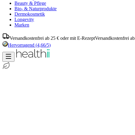
Beauty & Pflege
Bio- & Naturprodukte
Dermokosmetik
Longevity
Marken
Versandkostenfrei ab 25 € oder mit E-Rezept
Versandkostenfrei ab
Hervorragend
(4,66/5)