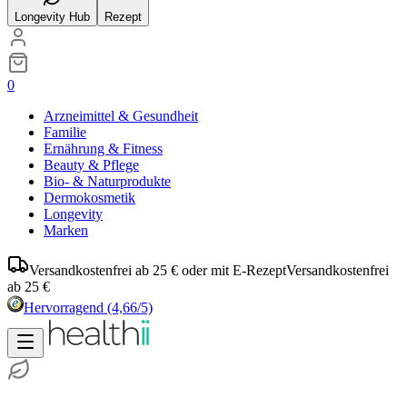
Longevity Hub
Rezept
0
Arzneimittel & Gesundheit
Familie
Ernährung & Fitness
Beauty & Pflege
Bio- & Naturprodukte
Dermokosmetik
Longevity
Marken
Versandkostenfrei ab 25 € oder mit E-Rezept
Versandkostenfrei
ab 25 €
Hervorragend
(4,66/5)