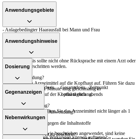
Anwendungsgebiete
- Anlagebedingter Haarausfall bei Mann und Frau
Anwendungshinweise
Die Gesamtdosis sollte nicht ohne Rücksprache mit einem Arzt oder
Apotheker überschritten werden.
Dosierung
Art der Anwendung?
Tropfen Sie das Arzneimittel auf die Kopfhaut auf. Führen Sie dazu
Personenkreis
Einzeldosis
Gesamtdosis
Zeitpunkt
den Applikator etwa 1 Minute lang gleichmäßig in
Gegenanzeigen
Erwachsene
3ml
1-mal täglich
abends
Streichbewegungen auf der Kopfhaut entlang.
Dauer der Anwendung?
Ohne ärztlichen Rat sollten Sie das Arzneimittel nicht länger als 1
Was spricht gegen eine Anwendung?
Jahr anwenden.
Nebenwirkungen
- Überempfindlichkeit gegen die Inhaltsstoffe
Überdosierung?
Wird das Arzneimittel wie beschrieben angewendet, sind keine
Welche Altersgruppe ist zu beachten?
Welche unerwünschten Wirkungen können auftreten?
Überdosierungserscheinungen bekannt. Im Zweifelsfall wenden Sie