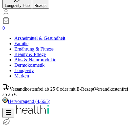
Longevity Hub
Rezept
0
Arzneimittel & Gesundheit
Familie
Ernährung & Fitness
Beauty & Pflege
Bio- & Naturprodukte
Dermokosmetik
Longevity
Marken
Versandkostenfrei ab 25 € oder mit E-Rezept
Versandkostenfrei
ab 25 €
Hervorragend
(4,66/5)