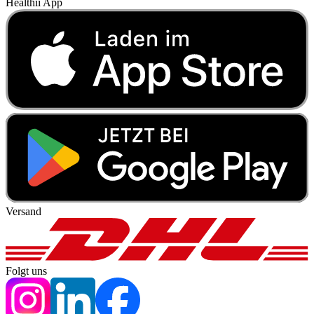
Healthii App
Versand
Folgt uns