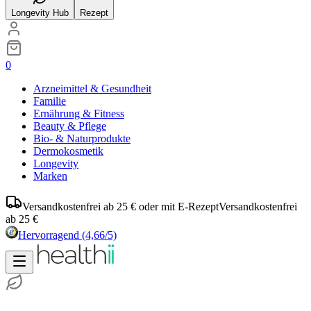
Longevity Hub
Rezept
0
Arzneimittel & Gesundheit
Familie
Ernährung & Fitness
Beauty & Pflege
Bio- & Naturprodukte
Dermokosmetik
Longevity
Marken
Versandkostenfrei ab 25 € oder mit E-Rezept
Versandkostenfrei
ab 25 €
Hervorragend
(4,66/5)