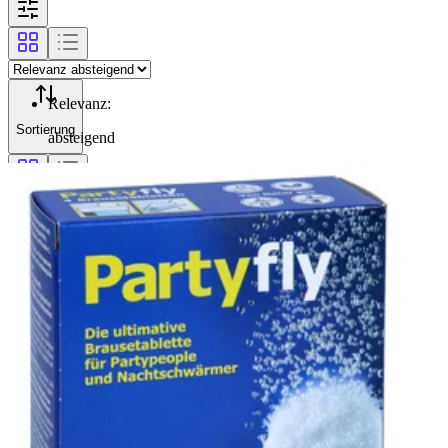
Relevanz
:
Sortierung
absteigend
Filterung