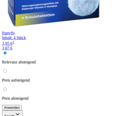
Partyfly
Inhalt
:
4 Stück
1
3,95 €
3,87 €
Relevanz
absteigend
Preis
aufsteigend
Preis
absteigend
Anwenden