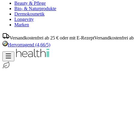
Beauty & Pflege
Bio- & Naturprodukte
Dermokosmetik
Longevity
Marken
Versandkostenfrei ab 25 € oder mit E-Rezept
Versandkostenfrei ab
Hervorragend
(4,66/5)