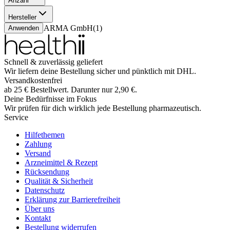
Anzahl
4 Stück
(
1
)
Hersteller
PHILPHARMA GmbH
(
1
)
Anwenden
Schnell & zuverlässig geliefert
Wir liefern deine Bestellung sicher und
pünktlich
mit
DHL
.
Versandkostenfrei
ab
25
€
Bestellwert. Darunter nur
2,90
€
.
Deine Bedürfnisse im Fokus
Wir prüfen für dich wirklich
jede
Bestellung pharmazeutisch.
Service
Hilfethemen
Zahlung
Versand
Arzneimittel & Rezept
Rücksendung
Qualität & Sicherheit
Datenschutz
Erklärung zur Barrierefreiheit
Über uns
Kontakt
Bestellung widerrufen