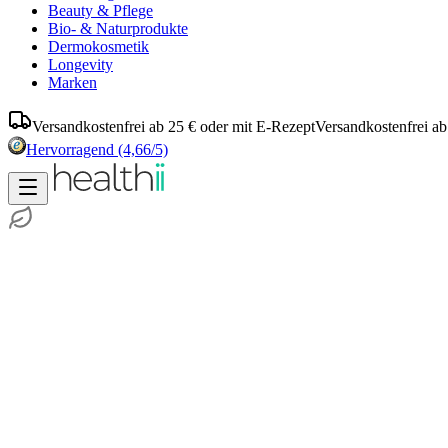
Beauty & Pflege
Bio- & Naturprodukte
Dermokosmetik
Longevity
Marken
Versandkostenfrei ab 25 € oder mit E-Rezept
Versandkostenfrei ab
Hervorragend
(4,66/5)