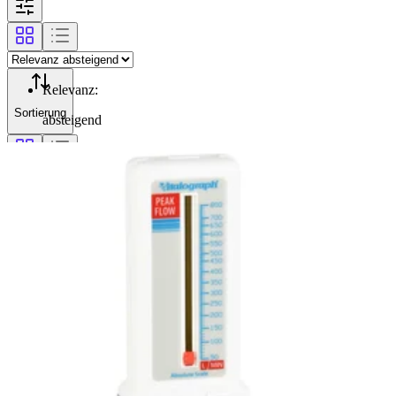
Relevanz
:
Sortierung
absteigend
Filterung