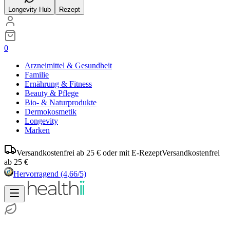
Longevity Hub
Rezept
0
Arzneimittel & Gesundheit
Familie
Ernährung & Fitness
Beauty & Pflege
Bio- & Naturprodukte
Dermokosmetik
Longevity
Marken
Versandkostenfrei ab 25 € oder mit E-Rezept
Versandkostenfrei
ab 25 €
Hervorragend
(4,66/5)