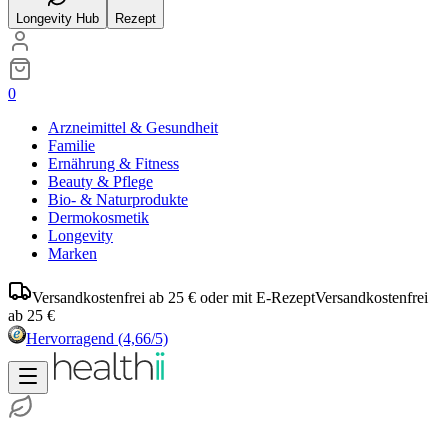
Longevity Hub
Rezept
0
Arzneimittel & Gesundheit
Familie
Ernährung & Fitness
Beauty & Pflege
Bio- & Naturprodukte
Dermokosmetik
Longevity
Marken
Versandkostenfrei ab 25 € oder mit E-Rezept
Versandkostenfrei
ab 25 €
Hervorragend
(4,66/5)