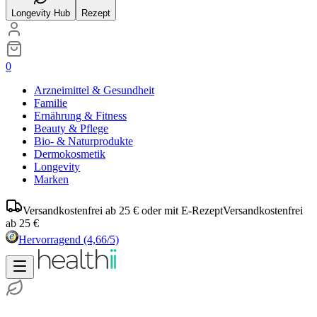
Longevity Hub
Rezept
0
Arzneimittel & Gesundheit
Familie
Ernährung & Fitness
Beauty & Pflege
Bio- & Naturprodukte
Dermokosmetik
Longevity
Marken
Versandkostenfrei ab 25 € oder mit E-Rezept
Versandkostenfrei
ab 25 €
Hervorragend
(4,66/5)