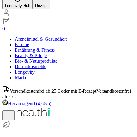
Longevity Hub
Rezept
0
Arzneimittel & Gesundheit
Familie
Ernährung & Fitness
Beauty & Pflege
Bio- & Naturprodukte
Dermokosmetik
Longevity
Marken
Versandkostenfrei ab 25 € oder mit E-Rezept
Versandkostenfrei
ab 25 €
Hervorragend
(4,66/5)