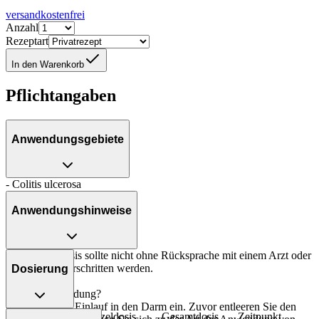
versandkostenfrei
Anzahl
Rezeptart
In den Warenkorb
Pflichtangaben
Anwendungsgebiete
- Colitis ulcerosa
Anwendungshinweise
Die Gesamtdosis sollte nicht ohne Rücksprache mit einem Arzt oder
Apotheker überschritten werden.
Dosierung
Art der Anwendung?
Geben Sie den Einlauf in den Darm ein. Zuvor entleeren Sie den
Personenkreis
Einzeldosis
Gesamtdosis
Zeitpunkt