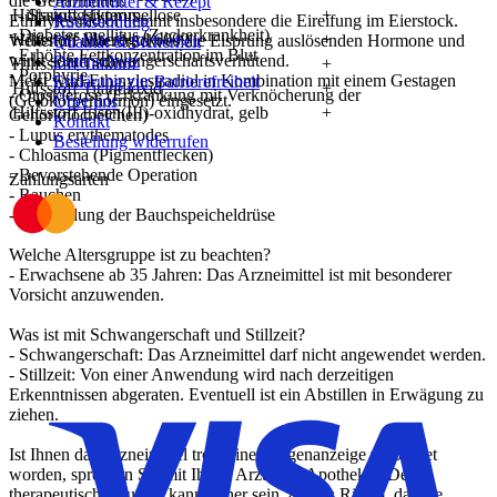
die Gebärmutter.
Arzneimittel & Rezept
Hilfsstoff Hypromellose
+
- Stauungsikterus
Ethinylestradiol hemmt insbesondere die Eireifung im Eierstock.
Rücksendung
- Diabetes mellitus (Zuckerkrankheit)
Hilfsstoff Macrogol 6000
+
Weiterhin unterdrückt es die Eisprung auslösenden Hormone und
Qualität & Sicherheit
- Erhöhte Fettkonzentration im Blut
wirkt somit schwangerschaftsverhütend.
Datenschutz
Hilfsstoff Talkum
+
- Porphyrie
Meist wird Ethinylestradiol in Kombination mit einem Gestagen
Erklärung zur Barrierefreiheit
Hilfsstoff Titandioxid
+
- Otosklerose (Erkrankung mit Verknöcherung der
(Gelbkörperhormon) eingesetzt.
Über uns
Hilfsstoff Eisen(III)-oxidhydrat, gelb
+
Gehörknöchelchen)
Kontakt
- Lupus erythematodes
Bestellung widerrufen
- Chloasma (Pigmentflecken)
- Bevorstehende Operation
Zahlungsarten
- Rauchen
- Entzündung der Bauchspeicheldrüse
Welche Altersgruppe ist zu beachten?
- Erwachsene ab 35 Jahren: Das Arzneimittel ist mit besonderer
Vorsicht anzuwenden.
Was ist mit Schwangerschaft und Stillzeit?
- Schwangerschaft: Das Arzneimittel darf nicht angewendet werden.
- Stillzeit: Von einer Anwendung wird nach derzeitigen
Erkenntnissen abgeraten. Eventuell ist ein Abstillen in Erwägung zu
ziehen.
Ist Ihnen das Arzneimittel trotz einer Gegenanzeige verordnet
worden, sprechen Sie mit Ihrem Arzt oder Apotheker. Der
therapeutische Nutzen kann höher sein, als das Risiko, das die