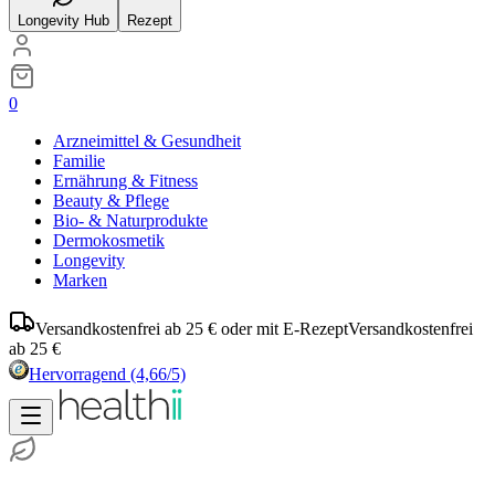
Longevity Hub
Rezept
0
Arzneimittel & Gesundheit
Familie
Ernährung & Fitness
Beauty & Pflege
Bio- & Naturprodukte
Dermokosmetik
Longevity
Marken
Versandkostenfrei ab 25 € oder mit E-Rezept
Versandkostenfrei
ab 25 €
Hervorragend
(4,66/5)