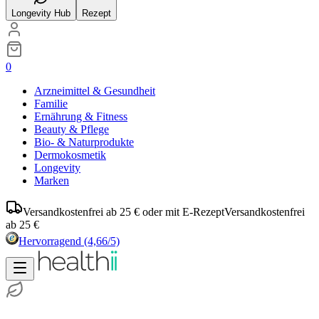
Longevity Hub
Rezept
0
Arzneimittel & Gesundheit
Familie
Ernährung & Fitness
Beauty & Pflege
Bio- & Naturprodukte
Dermokosmetik
Longevity
Marken
Versandkostenfrei ab 25 € oder mit E-Rezept
Versandkostenfrei
ab 25 €
Hervorragend
(4,66/5)