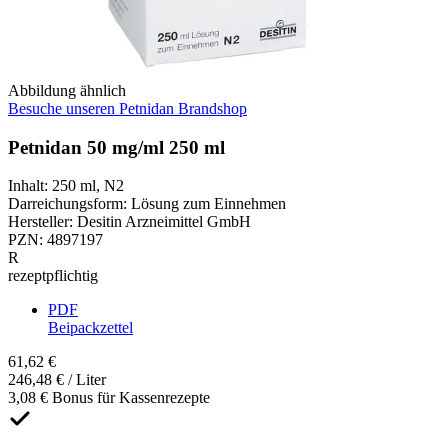
Abbildung ähnlich
Besuche unseren Petnidan Brandshop
Petnidan 50 mg/ml 250 ml
Inhalt
:
250 ml
,
N2
Darreichungsform
:
Lösung zum Einnehmen
Hersteller
:
Desitin Arzneimittel GmbH
PZN
:
4897197
R
rezeptpflichtig
PDF
Beipackzettel
61,62 €
246,48 € / Liter
3,08 € Bonus für Kassenrezepte