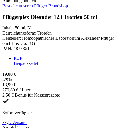
Abbildung ähnlich
Besuche unseren Pflüger Brandshop
Pflügerplex Oleander 123 Tropfen 50 ml
Inhalt
:
50 ml
,
N1
Darreichungsform
:
Tropfen
Hersteller
:
Homöopathisches Laboratorium Alexander Pflüger
GmbH & Co. KG
PZN
:
4877361
PDF
Beipackzettel
1
19,80 €
-29%
13,99 €
279,80 € / Liter
2,50 € Bonus für Kassenrezepte
Sofort verfügbar
zzgl. Versand
Anzahl