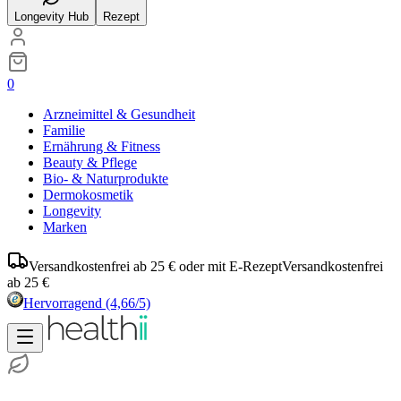
Longevity Hub
Rezept
0
Arzneimittel & Gesundheit
Familie
Ernährung & Fitness
Beauty & Pflege
Bio- & Naturprodukte
Dermokosmetik
Longevity
Marken
Versandkostenfrei ab 25 € oder mit E-Rezept
Versandkostenfrei
ab 25 €
Hervorragend
(4,66/5)