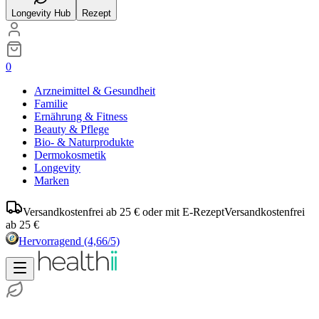
Longevity Hub
Rezept
0
Arzneimittel & Gesundheit
Familie
Ernährung & Fitness
Beauty & Pflege
Bio- & Naturprodukte
Dermokosmetik
Longevity
Marken
Versandkostenfrei ab 25 € oder mit E-Rezept
Versandkostenfrei
ab 25 €
Hervorragend
(4,66/5)