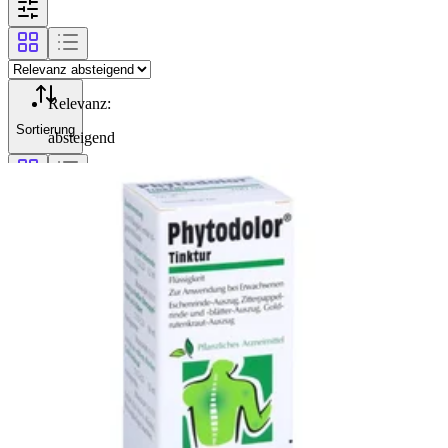
Relevanz
:
Sortierung
absteigend
Filterung