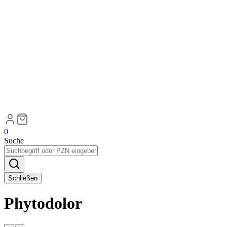
0
Suche
Schließen
Phytodolor