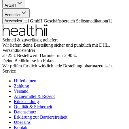
Anzahl
100 ml
(
1
)
Hersteller
Bayer Vital GmbH Geschäftsbereich Selbstmedikation
(
1
)
Anwenden
Schnell & zuverlässig geliefert
Wir liefern deine Bestellung sicher und
pünktlich
mit
DHL
.
Versandkostenfrei
ab
25
€
Bestellwert. Darunter nur
2,90
€
.
Deine Bedürfnisse im Fokus
Wir prüfen für dich wirklich
jede
Bestellung pharmazeutisch.
Service
Hilfethemen
Zahlung
Versand
Arzneimittel & Rezept
Rücksendung
Qualität & Sicherheit
Datenschutz
Erklärung zur Barrierefreiheit
Über uns
Kontakt