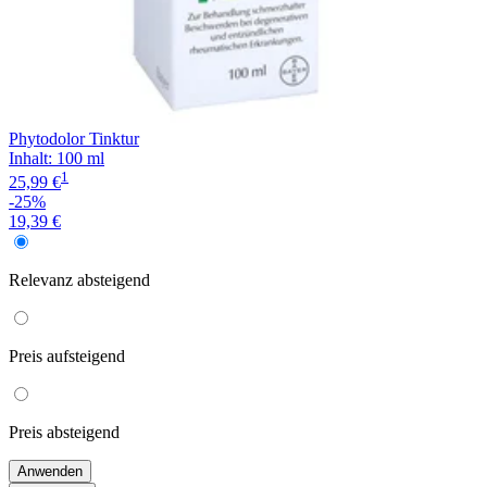
Phytodolor Tinktur
Inhalt
:
100 ml
1
25,99 €
-25%
19,39 €
Relevanz
absteigend
Preis
aufsteigend
Preis
absteigend
Anwenden