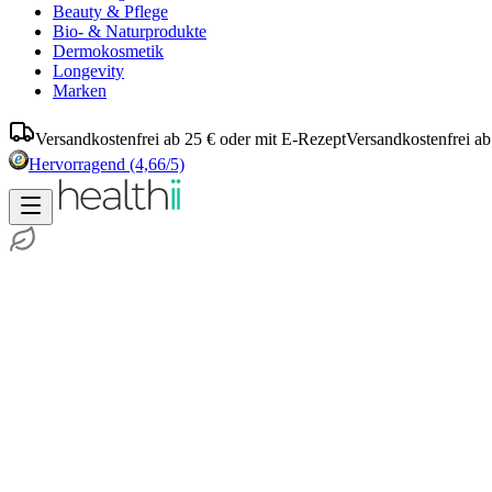
Beauty & Pflege
Bio- & Naturprodukte
Dermokosmetik
Longevity
Marken
Versandkostenfrei ab 25 € oder mit E-Rezept
Versandkostenfrei ab
Hervorragend
(4,66/5)