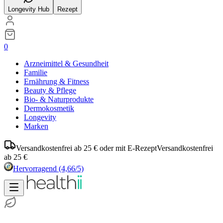
Longevity Hub
Rezept
0
Arzneimittel & Gesundheit
Familie
Ernährung & Fitness
Beauty & Pflege
Bio- & Naturprodukte
Dermokosmetik
Longevity
Marken
Versandkostenfrei ab 25 € oder mit E-Rezept
Versandkostenfrei
ab 25 €
Hervorragend
(4,66/5)