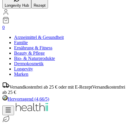
Longevity Hub
Rezept
0
Arzneimittel & Gesundheit
Familie
Ernährung & Fitness
Beauty & Pflege
Bio- & Naturprodukte
Dermokosmetik
Longevity
Marken
Versandkostenfrei ab 25 € oder mit E-Rezept
Versandkostenfrei
ab 25 €
Hervorragend
(4,66/5)