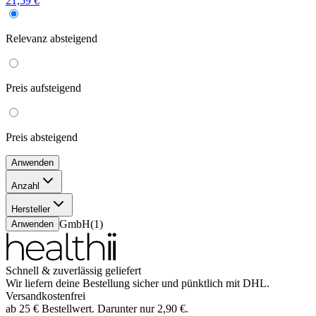
21,59 €
Relevanz
absteigend
Preis
aufsteigend
Preis
absteigend
Anwenden
Anzahl
1 Stück
(
1
)
Hersteller
Norgine GmbH
(
1
)
Anwenden
Schnell & zuverlässig geliefert
Wir liefern deine Bestellung sicher und
pünktlich
mit
DHL
.
Versandkostenfrei
ab
25
€
Bestellwert. Darunter nur
2,90
€
.