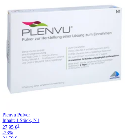
Filterung
Plenvu Pulver
Inhalt
:
1 Stück
,
N1
1
27,95 €
-23%