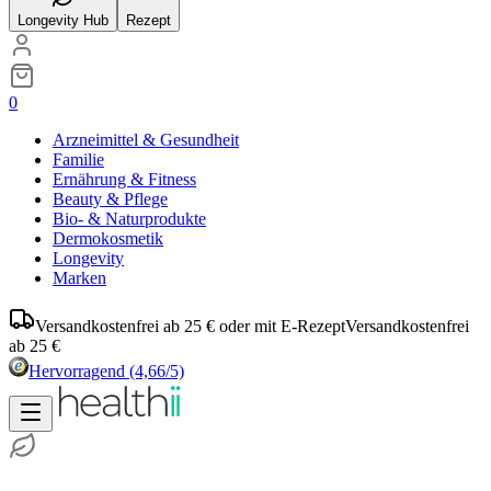
Longevity Hub
Rezept
0
Arzneimittel & Gesundheit
Familie
Ernährung & Fitness
Beauty & Pflege
Bio- & Naturprodukte
Dermokosmetik
Longevity
Marken
Versandkostenfrei ab 25 € oder mit E-Rezept
Versandkostenfrei
ab 25 €
Hervorragend
(4,66/5)