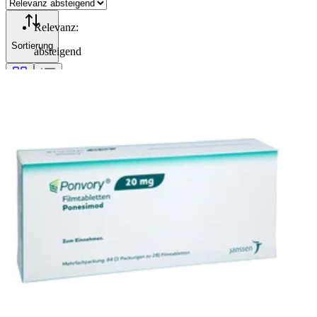
Relevanz
:
Sortierung
absteigend
Filterung