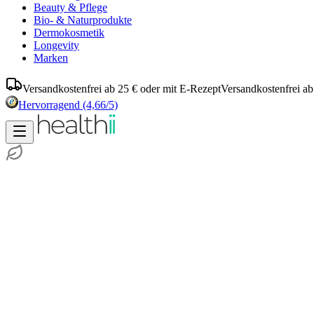
Beauty & Pflege
Bio- & Naturprodukte
Dermokosmetik
Longevity
Marken
Versandkostenfrei ab 25 € oder mit E-Rezept
Versandkostenfrei ab
Hervorragend
(4,66/5)