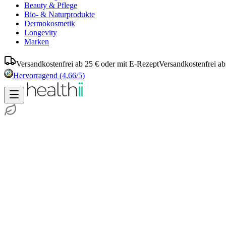
Beauty & Pflege
Bio- & Naturprodukte
Dermokosmetik
Longevity
Marken
Versandkostenfrei ab 25 € oder mit E-Rezept
Versandkostenfrei ab
Hervorragend
(4,66/5)