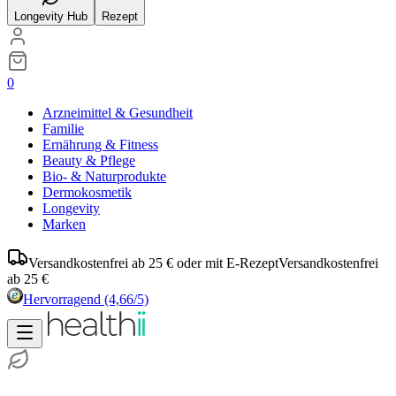
Longevity Hub
Rezept
0
Arzneimittel & Gesundheit
Familie
Ernährung & Fitness
Beauty & Pflege
Bio- & Naturprodukte
Dermokosmetik
Longevity
Marken
Versandkostenfrei ab 25 € oder mit E-Rezept
Versandkostenfrei
ab 25 €
Hervorragend
(4,66/5)