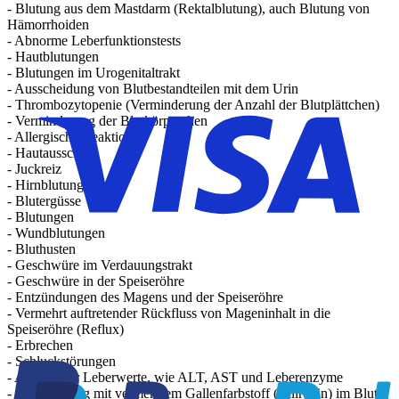
- Blutung aus dem Mastdarm (Rektalblutung), auch Blutung von
Hämorrhoiden
- Abnorme Leberfunktionstests
- Hautblutungen
- Blutungen im Urogenitaltrakt
- Ausscheidung von Blutbestandteilen mit dem Urin
- Thrombozytopenie (Verminderung der Anzahl der Blutplättchen)
- Verminderung der Blutkörperchen
- Allergische Reaktionen
- Hautausschlag
- Juckreiz
- Hirnblutungen
- Blutergüsse
- Blutungen
- Wundblutungen
- Bluthusten
- Geschwüre im Verdauungstrakt
- Geschwüre in der Speiseröhre
- Entzündungen des Magens und der Speiseröhre
- Vermehrt auftretender Rückfluss von Mageninhalt in die
Speiseröhre (Reflux)
- Erbrechen
- Schluckstörungen
- Anstieg der Leberwerte, wie ALT, AST und Leberenzyme
- Leberstörung mit vermehrtem Gallenfarbstoff (Bilirubin) im Blut