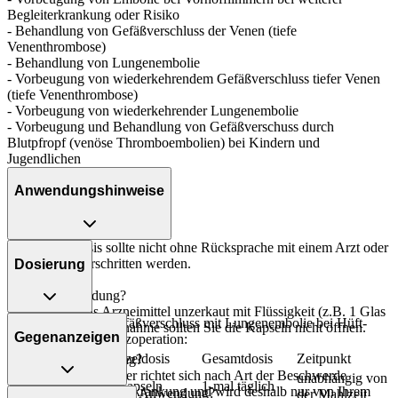
Begleiterkrankung oder Risiko
- Behandlung von Gefäßverschluss der Venen (tiefe
Venenthrombose)
- Behandlung von Lungenembolie
- Vorbeugung von wiederkehrendem Gefäßverschluss tiefer Venen
(tiefe Venenthrombose)
- Vorbeugung von wiederkehrender Lungenembolie
- Vorbeugung und Behandlung von Gefäßverschuss durch
Blutpfropf (venöse Thromboembolien) bei Kindern und
Jugendlichen
Anwendungshinweise
Die Gesamtdosis sollte nicht ohne Rücksprache mit einem Arzt oder
Apotheker überschritten werden.
Dosierung
Art der Anwendung?
Nehmen Sie das Arzneimittel unzerkaut mit Flüssigkeit (z.B. 1 Glas
Vorbeugung von Gefäßverschluss mit Lungenembolie bei Hüft-
Wasser) ein. Zur Einnahme sollten Sie die Kapseln nicht öffnen.
Gegenanzeigen
und Kniegelenkersatzoperation:
Personenkreis
Einzeldosis
Gesamtdosis
Zeitpunkt
Dauer der Anwendung?
Die Anwendungsdauer richtet sich nach Art der Beschwerde
unabhängig von
Erwachsene
2 Kapseln
1-mal täglich
und/oder Dauer der Erkrankung und wird deshalb nur von Ihrem
Was spricht gegen eine Anwendung?
der Mahlzeit