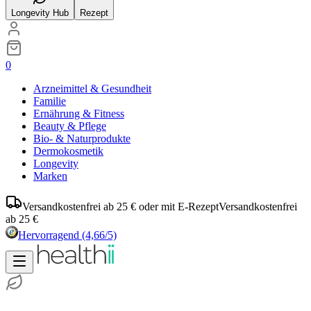
Longevity Hub
Rezept
0
Arzneimittel & Gesundheit
Familie
Ernährung & Fitness
Beauty & Pflege
Bio- & Naturprodukte
Dermokosmetik
Longevity
Marken
Versandkostenfrei ab 25 € oder mit E-Rezept
Versandkostenfrei
ab 25 €
Hervorragend
(4,66/5)