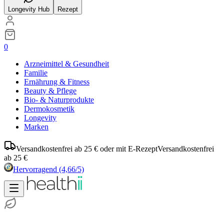
Longevity Hub
Rezept
0
Arzneimittel & Gesundheit
Familie
Ernährung & Fitness
Beauty & Pflege
Bio- & Naturprodukte
Dermokosmetik
Longevity
Marken
Versandkostenfrei ab 25 € oder mit E-Rezept
Versandkostenfrei
ab 25 €
Hervorragend
(4,66/5)