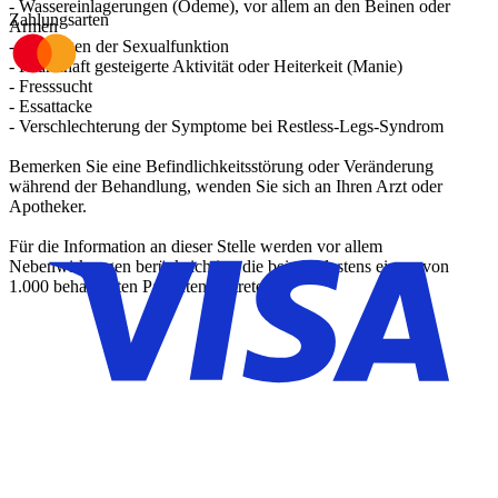
- Wassereinlagerungen (Ödeme), vor allem an den Beinen oder
Zahlungsarten
Armen
- Störungen der Sexualfunktion
- Krankhaft gesteigerte Aktivität oder Heiterkeit (Manie)
- Fresssucht
- Essattacke
- Verschlechterung der Symptome bei Restless-Legs-Syndrom
Bemerken Sie eine Befindlichkeitsstörung oder Veränderung
während der Behandlung, wenden Sie sich an Ihren Arzt oder
Apotheker.
Für die Information an dieser Stelle werden vor allem
Nebenwirkungen berücksichtigt, die bei mindestens einem von
1.000 behandelten Patienten auftreten.