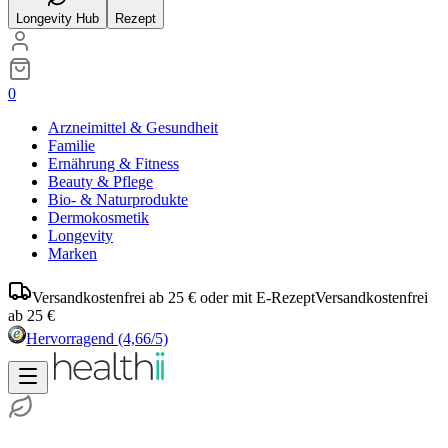
Longevity Hub
Rezept
0
Arzneimittel & Gesundheit
Familie
Ernährung & Fitness
Beauty & Pflege
Bio- & Naturprodukte
Dermokosmetik
Longevity
Marken
Versandkostenfrei ab 25 € oder mit E-Rezept
Versandkostenfrei
ab 25 €
Hervorragend
(4,66/5)