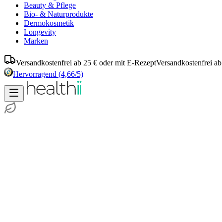
Beauty & Pflege
Bio- & Naturprodukte
Dermokosmetik
Longevity
Marken
Versandkostenfrei ab 25 € oder mit E-Rezept
Versandkostenfrei ab
Hervorragend
(4,66/5)