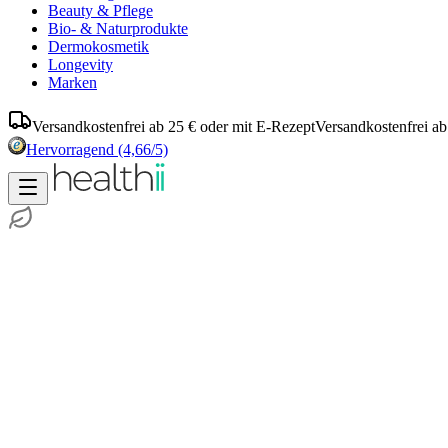
Beauty & Pflege
Bio- & Naturprodukte
Dermokosmetik
Longevity
Marken
Versandkostenfrei ab 25 € oder mit E-Rezept
Versandkostenfrei ab
Hervorragend
(4,66/5)