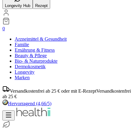
Longevity Hub
Rezept
0
Arzneimittel & Gesundheit
Familie
Ernährung & Fitness
Beauty & Pflege
Bio- & Naturprodukte
Dermokosmetik
Longevity
Marken
Versandkostenfrei ab 25 € oder mit E-Rezept
Versandkostenfrei
ab 25 €
Hervorragend
(4,66/5)