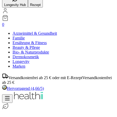
Longevity Hub
Rezept
0
Arzneimittel & Gesundheit
Familie
Ernährung & Fitness
Beauty & Pflege
Bio- & Naturprodukte
Dermokosmetik
Longevity
Marken
Versandkostenfrei ab 25 € oder mit E-Rezept
Versandkostenfrei
ab 25 €
Hervorragend
(4,66/5)