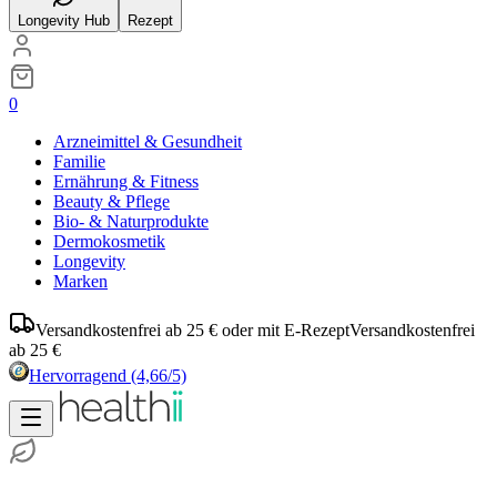
Longevity Hub
Rezept
0
Arzneimittel & Gesundheit
Familie
Ernährung & Fitness
Beauty & Pflege
Bio- & Naturprodukte
Dermokosmetik
Longevity
Marken
Versandkostenfrei ab 25 € oder mit E-Rezept
Versandkostenfrei
ab 25 €
Hervorragend
(4,66/5)