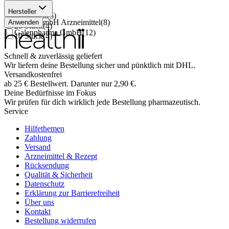
50 Stück
(
7
)
Hersteller
100 Stück
(
5
)
MIBE GmbH Arzneimittel
(
8
)
Anwenden
20 Stück
(
4
)
Galenpharma GmbH
(
12
)
10 Stück
(
4
)
Schnell & zuverlässig geliefert
Wir liefern deine Bestellung sicher und
pünktlich
mit
DHL
.
Versandkostenfrei
ab
25
€
Bestellwert. Darunter nur
2,90
€
.
Deine Bedürfnisse im Fokus
Wir prüfen für dich wirklich
jede
Bestellung pharmazeutisch.
Service
Hilfethemen
Zahlung
Versand
Arzneimittel & Rezept
Rücksendung
Qualität & Sicherheit
Datenschutz
Erklärung zur Barrierefreiheit
Über uns
Kontakt
Bestellung widerrufen