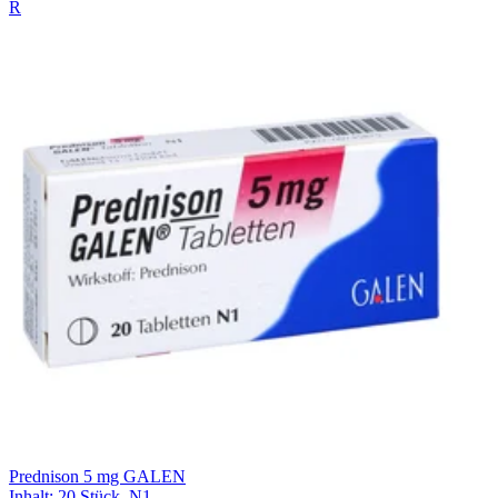
R
Prednison 5 mg GALEN
Inhalt
:
20 Stück
,
N1