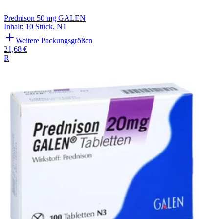
Prednison 50 mg GALEN
Inhalt
:
10 Stück
,
N1
Weitere Packungsgrößen
21,68 €
R