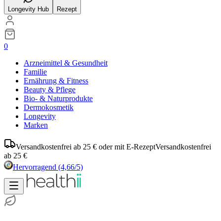
Longevity Hub
Rezept
0
Arzneimittel & Gesundheit
Familie
Ernährung & Fitness
Beauty & Pflege
Bio- & Naturprodukte
Dermokosmetik
Longevity
Marken
Versandkostenfrei ab 25 € oder mit E-Rezept
Versandkostenfrei
ab 25 €
Hervorragend
(4,66/5)