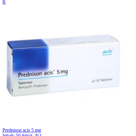
R
Prednison acis 5 mg
Inhalt
:
50 Stück
,
N2