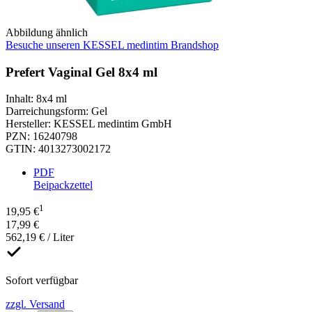
Abbildung ähnlich
Besuche unseren KESSEL medintim Brandshop
Prefert Vaginal Gel 8x4 ml
Inhalt
:
8x4 ml
Darreichungsform
:
Gel
Hersteller
:
KESSEL medintim GmbH
PZN
:
16240798
GTIN
:
4013273002172
PDF
Beipackzettel
1
19,95 €
17,99 €
562,19 € / Liter
Sofort verfügbar
zzgl. Versand