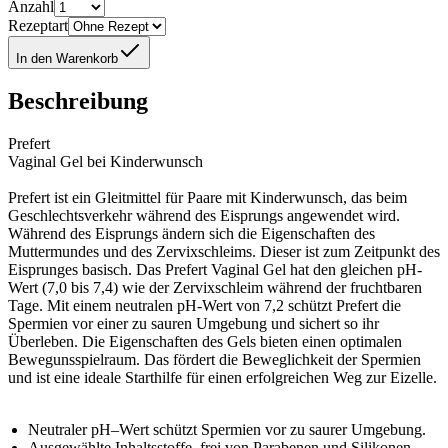
Anzahl
Rezeptart
In den Warenkorb
Beschreibung
Prefert
Vaginal Gel bei Kinderwunsch
Prefert ist ein Gleitmittel für Paare mit Kinderwunsch, das beim
Geschlechtsverkehr während des Eisprungs angewendet wird.
Während des Eisprungs ändern sich die Eigenschaften des
Muttermundes und des Zervixschleims. Dieser ist zum Zeitpunkt des
Eisprunges basisch. Das Prefert Vaginal Gel hat den gleichen pH-
Wert (7,0 bis 7,4) wie der Zervixschleim während der fruchtbaren
Tage. Mit einem neutralen pH-Wert von 7,2 schützt Prefert die
Spermien vor einer zu sauren Umgebung und sichert so ihr
Überleben. Die Eigenschaften des Gels bieten einen optimalen
Bewegunsspielraum. Das fördert die Beweglichkeit der Spermien
und ist eine ideale Starthilfe für einen erfolgreichen Weg zur Eizelle.
Neutraler pH–Wert schützt Spermien vor zu saurer Umgebung.
Ausgewählte Inhaltsstoffe, frei von Parabenen und Silikonen.