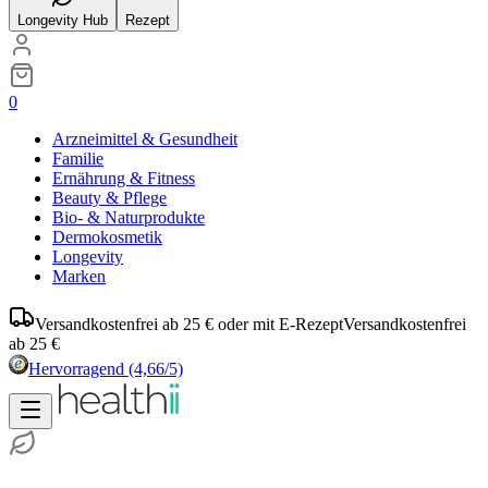
Longevity Hub
Rezept
0
Arzneimittel & Gesundheit
Familie
Ernährung & Fitness
Beauty & Pflege
Bio- & Naturprodukte
Dermokosmetik
Longevity
Marken
Versandkostenfrei ab 25 € oder mit E-Rezept
Versandkostenfrei
ab 25 €
Hervorragend
(4,66/5)