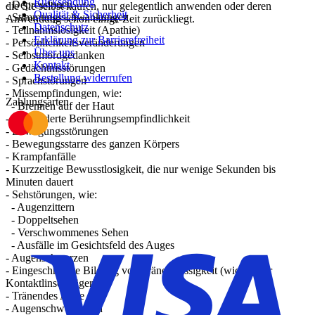
Rücksendung
- Depressionen
die Sie selbst kaufen, nur gelegentlich anwenden oder deren
Qualität & Sicherheit
- Stimmungsschwankungen
Anwendung schon einige Zeit zurückliegt.
Datenschutz
- Teilnahmslosigkeit (Apathie)
Erklärung zur Barrierefreiheit
- Persönlichkeitsveränderungen
Über uns
- Selbstmordgedanken
Kontakt
- Gedächtnisstörungen
Bestellung widerrufen
- Sprachstörungen
- Missempfindungen, wie:
Zahlungsarten
- Brennen auf der Haut
- Verminderte Berührungsempfindlichkeit
- Bewegungsstörungen
- Bewegungsstarre des ganzen Körpers
- Krampfanfälle
- Kurzzeitige Bewusstlosigkeit, die nur wenige Sekunden bis
Minuten dauert
- Sehstörungen, wie:
- Augenzittern
- Doppeltsehen
- Verschwommenes Sehen
- Ausfälle im Gesichtsfeld des Auges
- Augenschmerzen
- Eingeschränkte Bildung von Tränenflüssigkeit (wichtig für
Kontaktlinsenträger)
- Tränendes Auge
- Augenschwellungen