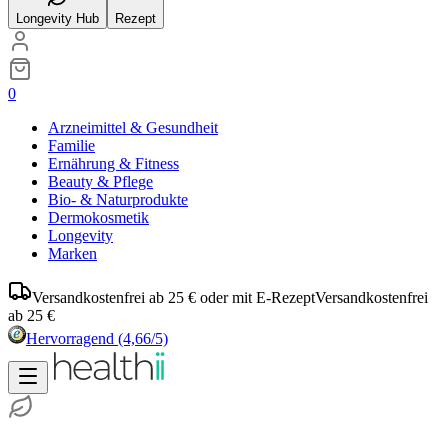
Longevity Hub
Rezept
0
Arzneimittel & Gesundheit
Familie
Ernährung & Fitness
Beauty & Pflege
Bio- & Naturprodukte
Dermokosmetik
Longevity
Marken
Versandkostenfrei ab 25 € oder mit E-Rezept
Versandkostenfrei
ab 25 €
Hervorragend
(4,66/5)