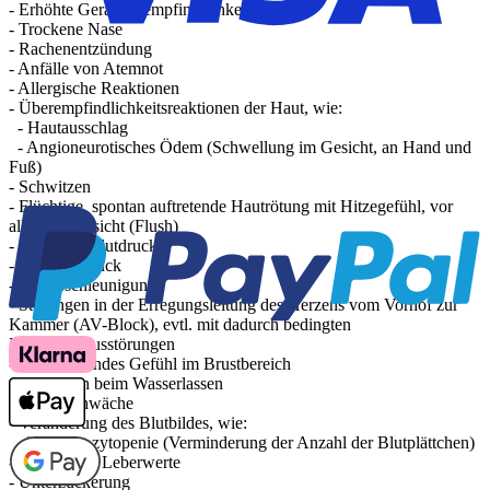
- Erhöhte Geräuschempfindlichkeit
- Trockene Nase
- Rachenentzündung
- Anfälle von Atemnot
- Allergische Reaktionen
- Überempfindlichkeitsreaktionen der Haut, wie:
- Hautausschlag
- Angioneurotisches Ödem (Schwellung im Gesicht, an Hand und
Fuß)
- Schwitzen
- Flüchtige, spontan auftretende Hautrötung mit Hitzegefühl, vor
allem im Gesicht (Flush)
- Niedriger Blutdruck
- Bluthochdruck
- Pulsbeschleunigung
- Störungen in der Erregungsleitung des Herzens vom Vorhof zur
Kammer (AV-Block), evtl. mit dadurch bedingten
Herzrhythmusstörungen
- Beklemmendes Gefühl im Brustbereich
- Störungen beim Wasserlassen
- Blasenschwäche
- Veränderung des Blutbildes, wie:
- Thrombozytopenie (Verminderung der Anzahl der Blutplättchen)
- Anstieg der Leberwerte
- Unterzuckerung