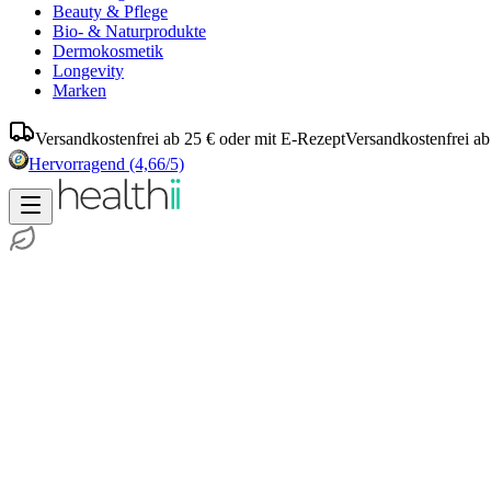
Beauty & Pflege
Bio- & Naturprodukte
Dermokosmetik
Longevity
Marken
Versandkostenfrei ab 25 € oder mit E-Rezept
Versandkostenfrei ab
Hervorragend
(4,66/5)