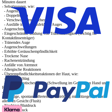
Minuten dauert
- Sehstörungen, wie:
- Augenzittern
- Doppeltsehen
- Verschwommenes Sehen
- Ausfälle im Gesichtsfeld des Auges
- Augenschmerzen
- Eingeschränkte Bildung von Tränenflüssigkeit (wichtig für
Kontaktlinsenträger)
- Tränendes Auge
- Augenschwellungen
- Erhöhte Geräuschempfindlichkeit
- Trockene Nase
- Rachenentzündung
- Anfälle von Atemnot
- Allergische Reaktionen
- Überempfindlichkeitsreaktionen der Haut, wie:
- Hautausschlag
- Angioneurotisches Ödem (Schwellung im Gesicht, an Hand und
Fuß)
- Schwitzen
- Flüchtige, spontan auftretende Hautrötung mit Hitzegefühl, vor
allem im Gesicht (Flush)
- Niedriger Blutdruck
- Bluthochdruck