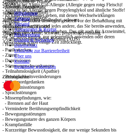
Hilfsstoff Talkum
+
- Ungewöhnliche Träume
Service
- Vorsicht bei Alpha-Gal-Allergie (Allergie gegen rotes Fleisch)!
Hilfsstoff Titandioxid
+
- Koordinationsstörung
- Vorsicht bei Allergie gegen Propylenglykol und ähnliche Stoffe!
- Delirium (Verwirrtheit)
Hilfsstoff Gelatine
Hilfethemen
+
- Es kann Arzneimittel geben, mit denen Wechselwirkungen
- Orientierungslosigkeit
Zahlung
Hilfsstoff Eisen(III)-oxidhydrat, schwarz
+
auftreten. Sie sollten deswegen generell vor der Behandlung mit
- Unruhe
Versand
einem neuen Arzneimittel jedes andere, das Sie bereits anwenden,
Hilfsstoff Eisen(III)-oxid
+
- Euphorie
Arzneimittel & Rezept
dem Arzt oder Apotheker angeben. Das gilt auch für Arzneimittel,
Hilfsstoff Drucktinte, schwarz, propylenglycolhaltig
+
- Reizbarkeit
Rücksendung
die Sie selbst kaufen, nur gelegentlich anwenden oder deren
- Aufmerksamkeitsdefizit-Störung (ADS)
Qualität & Sicherheit
Anwendung schon einige Zeit zurückliegt.
- Halluzinationen
Datenschutz
- Panikattacken
Erklärung zur Barrierefreiheit
- Zittern
Über uns
- Depressionen
Kontakt
- Stimmungsschwankungen
Bestellung widerrufen
- Teilnahmslosigkeit (Apathie)
- Persönlichkeitsveränderungen
Zahlungsarten
- Selbstmordgedanken
- Gedächtnisstörungen
- Sprachstörungen
- Missempfindungen, wie:
- Brennen auf der Haut
- Verminderte Berührungsempfindlichkeit
- Bewegungsstörungen
- Bewegungsstarre des ganzen Körpers
- Krampfanfälle
- Kurzzeitige Bewusstlosigkeit, die nur wenige Sekunden bis