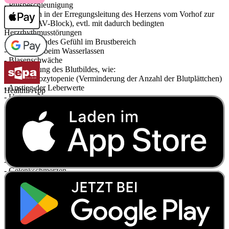
- Pulsbeschleunigung
- Störungen in der Erregungsleitung des Herzens vom Vorhof zur
Kammer (AV-Block), evtl. mit dadurch bedingten
Herzrhythmusstörungen
- Beklemmendes Gefühl im Brustbereich
- Störungen beim Wasserlassen
- Blasenschwäche
- Veränderung des Blutbildes, wie:
- Thrombozytopenie (Verminderung der Anzahl der Blutplättchen)
- Anstieg der Leberwerte
Healthii App
- Unterzuckerung
- Anstieg der Nierenwerte (Kreatinin)
- Wassereinlagerungen (Ödeme), vor allem an den Beinen oder
Armen
- Rückenschmerzen
- Muskelschmerzen
- Muskelzuckungen
- Muskelkrämpfe
- Gelenkschmerzen
- Allgemeine Schwäche
- Durstgefühl
- Schüttelfrost
- Störungen der Sexualfunktion, wie:
- Ejakulationsstörungen (Störungen beim Samenerguss)
- Potenzstörungen