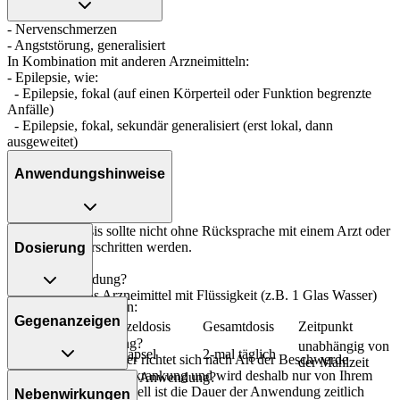
- Nervenschmerzen
- Angststörung, generalisiert
In Kombination mit anderen Arzneimitteln:
- Epilepsie, wie:
- Epilepsie, fokal (auf einen Körperteil oder Funktion begrenzte
Anfälle)
- Epilepsie, fokal, sekundär generalisiert (erst lokal, dann
ausgeweitet)
Anwendungshinweise
Die Gesamtdosis sollte nicht ohne Rücksprache mit einem Arzt oder
Apotheker überschritten werden.
Dosierung
Art der Anwendung?
Nehmen Sie das Arzneimittel mit Flüssigkeit (z.B. 1 Glas Wasser)
Bei schweren Formen:
ein.
Gegenanzeigen
Personenkreis
Einzeldosis
Gesamtdosis
Zeitpunkt
Dauer der Anwendung?
unabhängig von
Erwachsene
1 Kapsel
2-mal täglich
Die Anwendungsdauer richtet sich nach Art der Beschwerde
der Mahlzeit
und/oder Dauer der Erkrankung und wird deshalb nur von Ihrem
Was spricht gegen eine Anwendung?
Arzt bestimmt. Prinzipiell ist die Dauer der Anwendung zeitlich
Nebenwirkungen