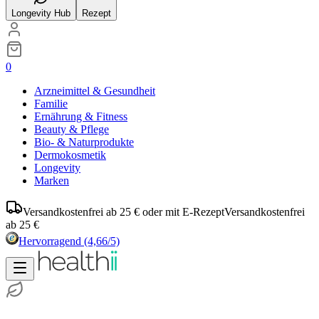
Longevity Hub
Rezept
0
Arzneimittel & Gesundheit
Familie
Ernährung & Fitness
Beauty & Pflege
Bio- & Naturprodukte
Dermokosmetik
Longevity
Marken
Versandkostenfrei ab 25 € oder mit E-Rezept
Versandkostenfrei
ab 25 €
Hervorragend
(4,66/5)