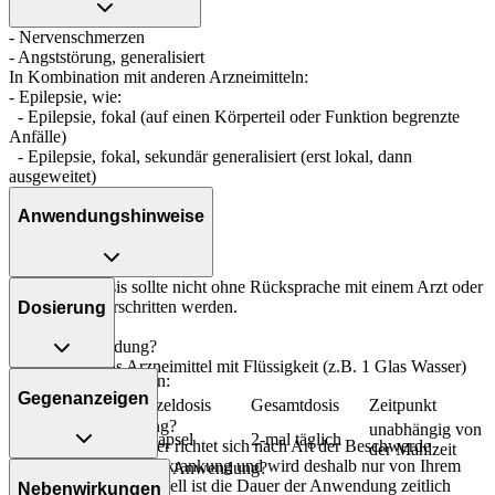
- Nervenschmerzen
- Angststörung, generalisiert
In Kombination mit anderen Arzneimitteln:
- Epilepsie, wie:
- Epilepsie, fokal (auf einen Körperteil oder Funktion begrenzte
Anfälle)
- Epilepsie, fokal, sekundär generalisiert (erst lokal, dann
ausgeweitet)
Anwendungshinweise
Die Gesamtdosis sollte nicht ohne Rücksprache mit einem Arzt oder
Apotheker überschritten werden.
Dosierung
Art der Anwendung?
Nehmen Sie das Arzneimittel mit Flüssigkeit (z.B. 1 Glas Wasser)
Bei schweren Formen:
ein.
Gegenanzeigen
Personenkreis
Einzeldosis
Gesamtdosis
Zeitpunkt
Dauer der Anwendung?
unabhängig von
Erwachsene
1 Kapsel
2-mal täglich
Die Anwendungsdauer richtet sich nach Art der Beschwerde
der Mahlzeit
und/oder Dauer der Erkrankung und wird deshalb nur von Ihrem
Was spricht gegen eine Anwendung?
Arzt bestimmt. Prinzipiell ist die Dauer der Anwendung zeitlich
Nebenwirkungen