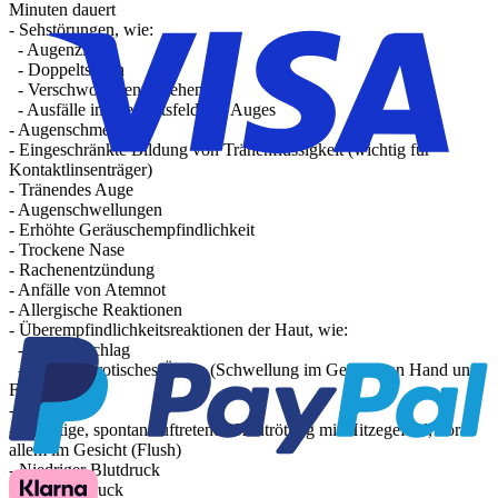
Minuten dauert
- Sehstörungen, wie:
- Augenzittern
- Doppeltsehen
- Verschwommenes Sehen
- Ausfälle im Gesichtsfeld des Auges
- Augenschmerzen
- Eingeschränkte Bildung von Tränenflüssigkeit (wichtig für
Kontaktlinsenträger)
- Tränendes Auge
- Augenschwellungen
- Erhöhte Geräuschempfindlichkeit
- Trockene Nase
- Rachenentzündung
- Anfälle von Atemnot
- Allergische Reaktionen
- Überempfindlichkeitsreaktionen der Haut, wie:
- Hautausschlag
- Angioneurotisches Ödem (Schwellung im Gesicht, an Hand und
Fuß)
- Schwitzen
- Flüchtige, spontan auftretende Hautrötung mit Hitzegefühl, vor
allem im Gesicht (Flush)
- Niedriger Blutdruck
- Bluthochdruck