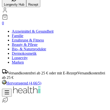
Longevity Hub
Rezept
0
Arzneimittel & Gesundheit
Familie
Ernährung & Fitness
Beauty & Pflege
Bio- & Naturprodukte
Dermokosmetik
Longevity
Marken
Versandkostenfrei ab 25 € oder mit E-Rezept
Versandkostenfrei
ab 25 €
Hervorragend
(4,66/5)