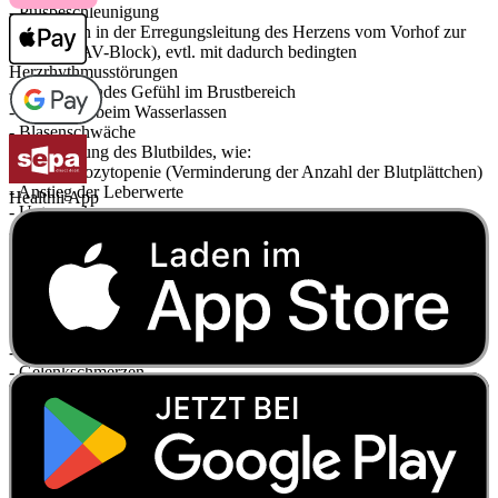
- Pulsbeschleunigung
- Störungen in der Erregungsleitung des Herzens vom Vorhof zur
Kammer (AV-Block), evtl. mit dadurch bedingten
Herzrhythmusstörungen
- Beklemmendes Gefühl im Brustbereich
- Störungen beim Wasserlassen
- Blasenschwäche
- Veränderung des Blutbildes, wie:
- Thrombozytopenie (Verminderung der Anzahl der Blutplättchen)
- Anstieg der Leberwerte
Healthii App
- Unterzuckerung
- Anstieg der Nierenwerte (Kreatinin)
- Wassereinlagerungen (Ödeme), vor allem an den Beinen oder
Armen
- Rückenschmerzen
- Muskelschmerzen
- Muskelzuckungen
- Muskelkrämpfe
- Gelenkschmerzen
- Allgemeine Schwäche
- Durstgefühl
- Schüttelfrost
- Störungen der Sexualfunktion, wie:
- Ejakulationsstörungen (Störungen beim Samenerguss)
- Potenzstörungen