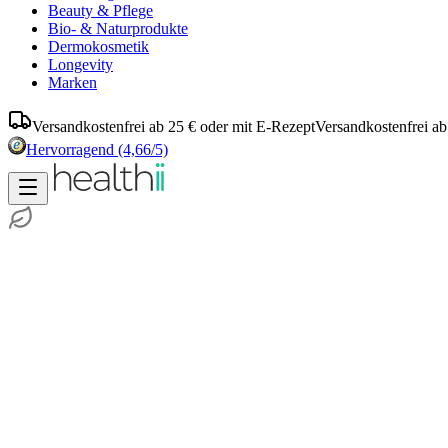
Beauty & Pflege
Bio- & Naturprodukte
Dermokosmetik
Longevity
Marken
Versandkostenfrei ab 25 € oder mit E-Rezept
Versandkostenfrei ab
Hervorragend
(4,66/5)