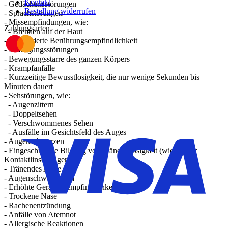
Kontakt
- Gedächtnisstörungen
Bestellung widerrufen
- Sprachstörungen
- Missempfindungen, wie:
Zahlungsarten
- Brennen auf der Haut
- Verminderte Berührungsempfindlichkeit
- Bewegungsstörungen
- Bewegungsstarre des ganzen Körpers
- Krampfanfälle
- Kurzzeitige Bewusstlosigkeit, die nur wenige Sekunden bis
Minuten dauert
- Sehstörungen, wie:
- Augenzittern
- Doppeltsehen
- Verschwommenes Sehen
- Ausfälle im Gesichtsfeld des Auges
- Augenschmerzen
- Eingeschränkte Bildung von Tränenflüssigkeit (wichtig für
Kontaktlinsenträger)
- Tränendes Auge
- Augenschwellungen
- Erhöhte Geräuschempfindlichkeit
- Trockene Nase
- Rachenentzündung
- Anfälle von Atemnot
- Allergische Reaktionen