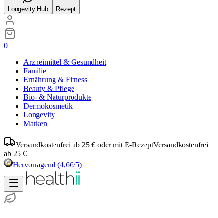
Longevity Hub
Rezept
0
Arzneimittel & Gesundheit
Familie
Ernährung & Fitness
Beauty & Pflege
Bio- & Naturprodukte
Dermokosmetik
Longevity
Marken
Versandkostenfrei ab 25 € oder mit E-Rezept
Versandkostenfrei
ab 25 €
Hervorragend
(4,66/5)