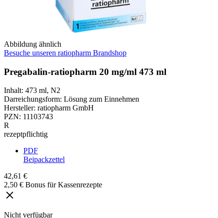
Abbildung ähnlich
Besuche unseren ratiopharm Brandshop
Pregabalin-ratiopharm 20 mg/ml 473 ml
Inhalt
:
473 ml
,
N2
Darreichungsform
:
Lösung zum Einnehmen
Hersteller
:
ratiopharm GmbH
PZN
:
11103743
R
rezeptpflichtig
PDF
Beipackzettel
42,61 €
2,50 € Bonus für Kassenrezepte
Nicht verfügbar