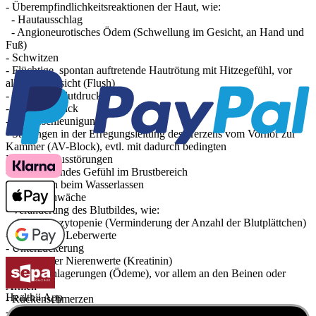
- Überempfindlichkeitsreaktionen der Haut, wie:
- Hautausschlag
- Angioneurotisches Ödem (Schwellung im Gesicht, an Hand und
Fuß)
- Schwitzen
- Flüchtige, spontan auftretende Hautrötung mit Hitzegefühl, vor
allem im Gesicht (Flush)
- Niedriger Blutdruck
- Bluthochdruck
- Pulsbeschleunigung
- Störungen in der Erregungsleitung des Herzens vom Vorhof zur
Kammer (AV-Block), evtl. mit dadurch bedingten
Herzrhythmusstörungen
- Beklemmendes Gefühl im Brustbereich
- Störungen beim Wasserlassen
- Blasenschwäche
- Veränderung des Blutbildes, wie:
- Thrombozytopenie (Verminderung der Anzahl der Blutplättchen)
- Anstieg der Leberwerte
- Unterzuckerung
- Anstieg der Nierenwerte (Kreatinin)
- Wassereinlagerungen (Ödeme), vor allem an den Beinen oder
Armen
Healthii App
- Rückenschmerzen
- Muskelschmerzen