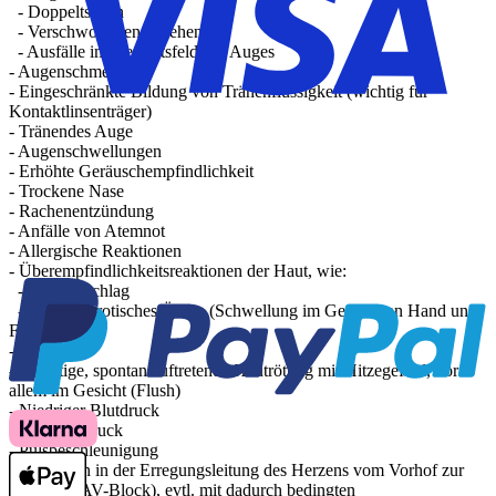
- Doppeltsehen
- Verschwommenes Sehen
- Ausfälle im Gesichtsfeld des Auges
- Augenschmerzen
- Eingeschränkte Bildung von Tränenflüssigkeit (wichtig für
Kontaktlinsenträger)
- Tränendes Auge
- Augenschwellungen
- Erhöhte Geräuschempfindlichkeit
- Trockene Nase
- Rachenentzündung
- Anfälle von Atemnot
- Allergische Reaktionen
- Überempfindlichkeitsreaktionen der Haut, wie:
- Hautausschlag
- Angioneurotisches Ödem (Schwellung im Gesicht, an Hand und
Fuß)
- Schwitzen
- Flüchtige, spontan auftretende Hautrötung mit Hitzegefühl, vor
allem im Gesicht (Flush)
- Niedriger Blutdruck
- Bluthochdruck
- Pulsbeschleunigung
- Störungen in der Erregungsleitung des Herzens vom Vorhof zur
Kammer (AV-Block), evtl. mit dadurch bedingten