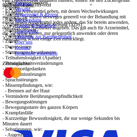
eine Diabetes-Diät einhalten müssen, sollten Sie den Zuckergehalt
- Orientierungslosigkeit
Zahlung
Hilfsstoff Eisen(III)-oxid
+
berücksichtigen.
- Unruhe
Versand
- Es kann Arzneimittel geben, mit denen Wechselwirkungen
- Euphorie
Arzneimittel & Rezept
auftreten. Sie sollten deswegen generell vor der Behandlung mit
- Reizbarkeit
Rücksendung
einem neuen Arzneimittel jedes andere, das Sie bereits anwenden,
- Aufmerksamkeitsdefizit-Störung (ADS)
Qualität & Sicherheit
dem Arzt oder Apotheker angeben. Das gilt auch für Arzneimittel,
- Halluzinationen
Datenschutz
die Sie selbst kaufen, nur gelegentlich anwenden oder deren
- Panikattacken
Erklärung zur Barrierefreiheit
Anwendung schon einige Zeit zurückliegt.
- Zittern
Über uns
- Depressionen
Kontakt
- Stimmungsschwankungen
Bestellung widerrufen
- Teilnahmslosigkeit (Apathie)
- Persönlichkeitsveränderungen
Zahlungsarten
- Selbstmordgedanken
- Gedächtnisstörungen
- Sprachstörungen
- Missempfindungen, wie:
- Brennen auf der Haut
- Verminderte Berührungsempfindlichkeit
- Bewegungsstörungen
- Bewegungsstarre des ganzen Körpers
- Krampfanfälle
- Kurzzeitige Bewusstlosigkeit, die nur wenige Sekunden bis
Minuten dauert
- Sehstörungen, wie:
- Augenzittern