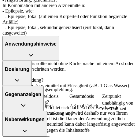
In Kombination mit anderen Arzneimitteln:
- Epilepsie, wie:
- Epilepsie, fokal (auf einen Körperteil oder Funktion begrenzte
Anfälle)
- Epilepsie, fokal, sekundär generalisiert (erst lokal, dann
ausgeweitet)
Anwendungshinweise
Die Gesamtdosis sollte nicht ohne Rücksprache mit einem Arzt oder
Apotheker überschritten werden.
Dosierung
Art der Anwendung?
Nehmen Sie das Arzneimittel mit Flüssigkeit (z.B. 1 Glas Wasser)
Allgemeine Dosierungsempfehlung:
ein.
Gegenanzeigen
Personenkreis
Einzeldosis
Gesamtdosis
Zeitpunkt
Dauer der Anwendung?
unabhängig von
Erwachsene
1 Kapsel
2-3 mal täglich
Die Anwendungsdauer richtet sich nach Art der Beschwerde
der Mahlzeit
und/oder Dauer der Erkrankung und wird deshalb nur von Ihrem
Was spricht gegen eine Anwendung?
Arzt bestimmt. Prinzipiell ist die Dauer der Anwendung zeitlich
Nebenwirkungen
nicht begrenzt, das Arzneimittel kann daher längerfristig angewendet
Immer:
werden.
- Überempfindlichkeit gegen die Inhaltsstoffe