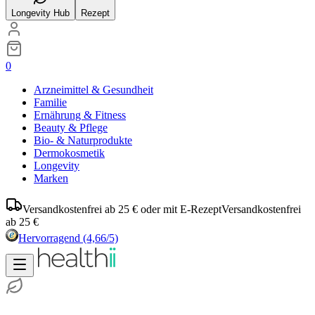
Longevity Hub
Rezept
0
Arzneimittel & Gesundheit
Familie
Ernährung & Fitness
Beauty & Pflege
Bio- & Naturprodukte
Dermokosmetik
Longevity
Marken
Versandkostenfrei ab 25 € oder mit E-Rezept
Versandkostenfrei
ab 25 €
Hervorragend
(4,66/5)