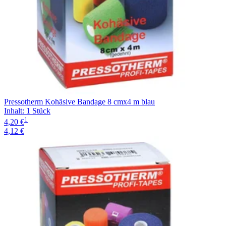
Pressotherm Kohäsive Bandage 8 cmx4 m blau
Inhalt
:
1 Stück
1
4,20 €
4,12 €