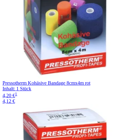
Pressotherm Kohäsive Bandage 8cmx4m rot
Inhalt
:
1 Stück
1
4,20 €
4,12 €