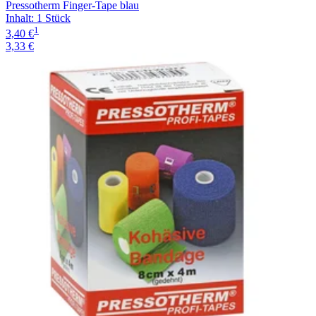
Pressotherm Finger-Tape blau
Inhalt
:
1 Stück
1
3,40 €
3,33 €