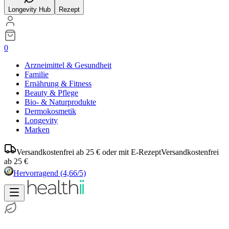
Longevity Hub
Rezept
0
Arzneimittel & Gesundheit
Familie
Ernährung & Fitness
Beauty & Pflege
Bio- & Naturprodukte
Dermokosmetik
Longevity
Marken
Versandkostenfrei ab 25 € oder mit E-Rezept
Versandkostenfrei
ab 25 €
Hervorragend
(4,66/5)