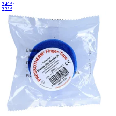
1
3,40 €
3,33 €