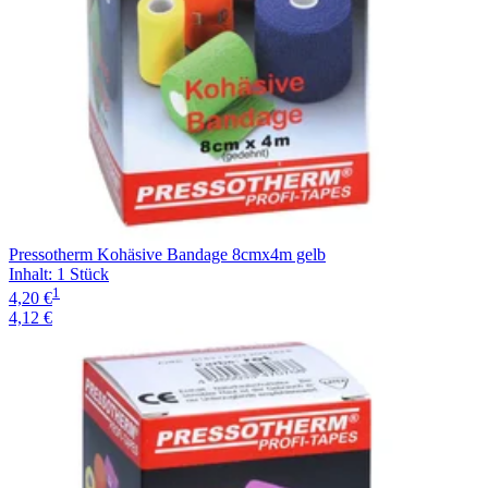
Pressotherm Kohäsive Bandage 8cmx4m gelb
Inhalt
:
1 Stück
1
4,20 €
4,12 €