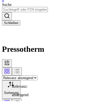
0
Suche
Schließen
Pressotherm
Relevanz
:
Sortierung
absteigend