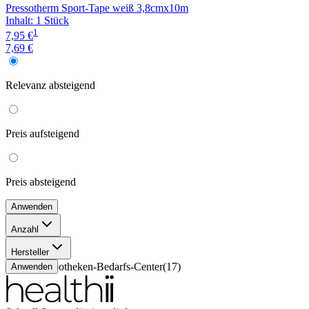
Pressotherm Sport-Tape weiß 3,8cmx10m
Inhalt
:
1 Stück
1
7,95 €
7,69 €
Relevanz
absteigend
Preis
aufsteigend
Preis
absteigend
Anwenden
Anzahl
1 Stück
(
17
)
Hersteller
ABC Apotheken-Bedarfs-Center
(
17
)
Anwenden