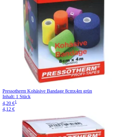
Pressotherm Kohäsive Bandage 8cmx4m grün
Inhalt
:
1 Stück
1
4,20 €
4,12 €