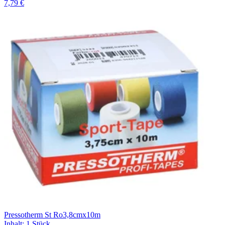
7,79 €
Pressotherm St Ro3,8cmx10m
Inhalt
:
1 Stück