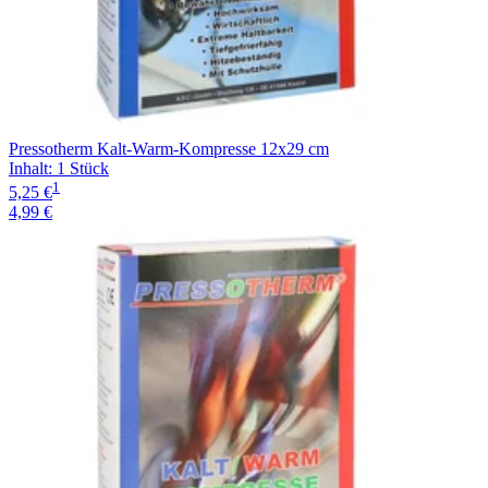
Pressotherm Kalt-Warm-Kompresse 12x29 cm
Inhalt
:
1 Stück
1
5,25 €
4,99 €