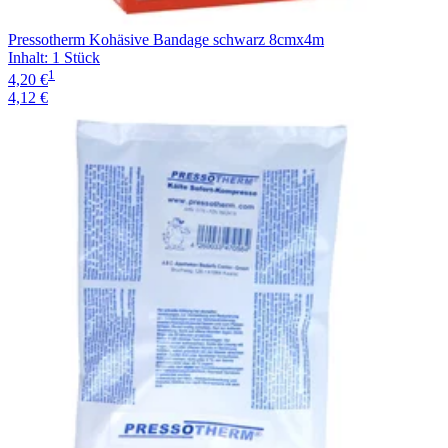
Pressotherm Kohäsive Bandage schwarz 8cmx4m
Inhalt
:
1 Stück
1
4,20 €
4,12 €