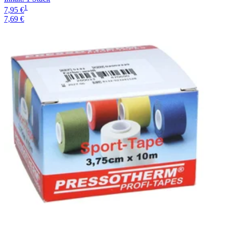
1
7,95 €
7,69 €