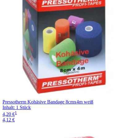
Pressotherm Kohäsive Bandage 8cmx4m weiß
Inhalt
:
1 Stück
1
4,20 €
4,12 €