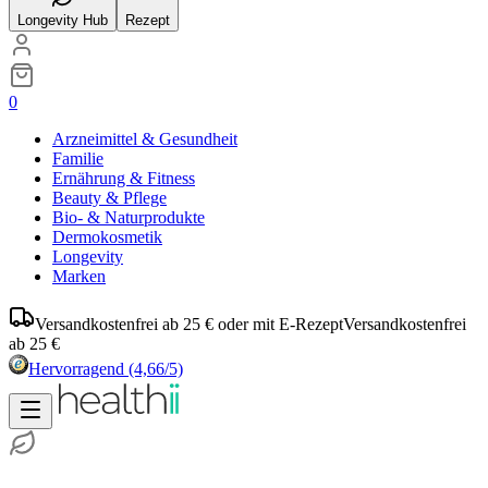
Longevity Hub
Rezept
0
Arzneimittel & Gesundheit
Familie
Ernährung & Fitness
Beauty & Pflege
Bio- & Naturprodukte
Dermokosmetik
Longevity
Marken
Versandkostenfrei ab 25 € oder mit E-Rezept
Versandkostenfrei
ab 25 €
Hervorragend
(4,66/5)