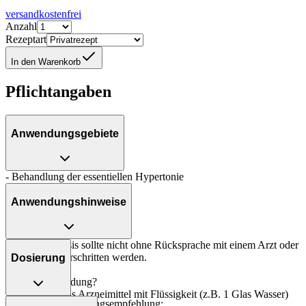
versandkostenfrei
Anzahl
Rezeptart
In den Warenkorb
Pflichtangaben
Anwendungsgebiete
- Behandlung der essentiellen Hypertonie
Anwendungshinweise
Die Gesamtdosis sollte nicht ohne Rücksprache mit einem Arzt oder
Apotheker überschritten werden.
Dosierung
Art der Anwendung?
Nehmen Sie das Arzneimittel mit Flüssigkeit (z.B. 1 Glas Wasser)
Allgemeine Dosierungsempfehlung: