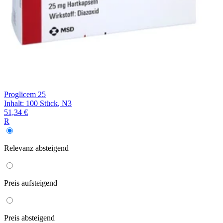
Proglicem 25
Inhalt
:
100 Stück
,
N3
51,34 €
R
Relevanz
absteigend
Preis
aufsteigend
Preis
absteigend