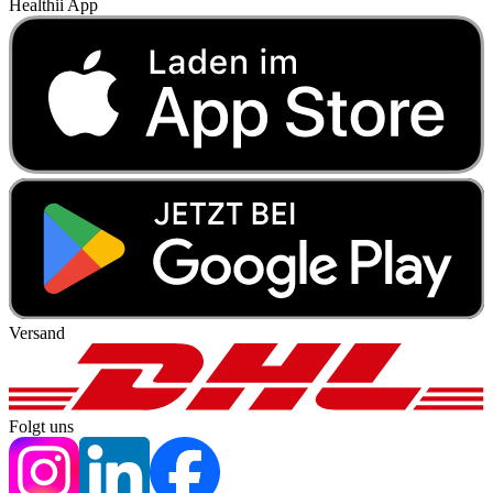
Healthii App
Versand
Folgt uns