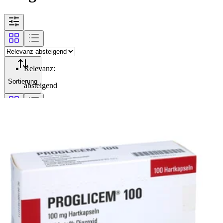
Relevanz
:
Sortierung
absteigend
Filterung