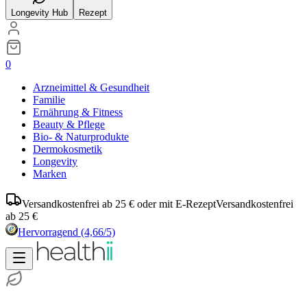
Longevity Hub
Rezept
0
Arzneimittel & Gesundheit
Familie
Ernährung & Fitness
Beauty & Pflege
Bio- & Naturprodukte
Dermokosmetik
Longevity
Marken
Versandkostenfrei ab 25 € oder mit E-Rezept
Versandkostenfrei
ab 25 €
Hervorragend
(4,66/5)