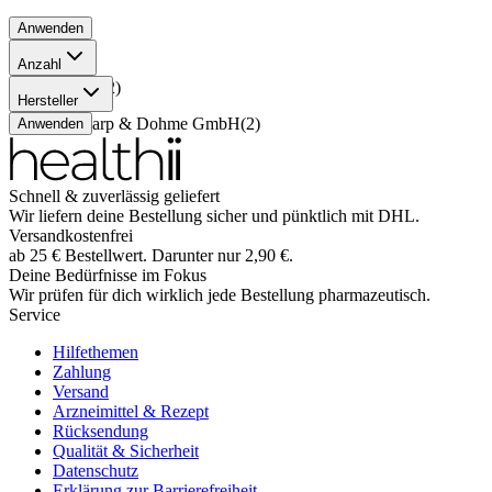
Anwenden
Anzahl
100 Stück
(
2
)
Hersteller
MSD Sharp & Dohme GmbH
(
2
)
Anwenden
Schnell & zuverlässig geliefert
Wir liefern deine Bestellung sicher und
pünktlich
mit
DHL
.
Versandkostenfrei
ab
25
€
Bestellwert. Darunter nur
2,90
€
.
Deine Bedürfnisse im Fokus
Wir prüfen für dich wirklich
jede
Bestellung pharmazeutisch.
Service
Hilfethemen
Zahlung
Versand
Arzneimittel & Rezept
Rücksendung
Qualität & Sicherheit
Datenschutz
Erklärung zur Barrierefreiheit