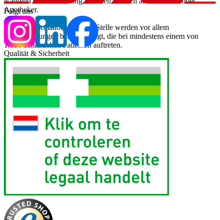
während der Behandlung, wenden Sie sich an Ihren Arzt oder
Apotheker.
Folgt uns
Für die Information an dieser Stelle werden vor allem
Nebenwirkungen berücksichtigt, die bei mindestens einem von
1.000 behandelten Patienten auftreten.
Qualität & Sicherheit