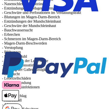
- Nasenschleimhautentzündung
- Entzündungen im Magen-Darm-Bereich
- Geschwüre und Perforationen im Verdauungstrakt
- Blutungen im Magen-Darm-Bereich
- Entzündungen der Mundschleimhaut
- Geschwüre der Mundschleimhaut
- Bauchwassersucht
- Erbrechen
- Schmerzen im Magen-Darm-Bereich
- Magen-Darm-Beschwerden
- Verstopfung
- Blähungen
- Lockerer Stuhl
- Veränderung der Leberwerte
- Leberfunktionsstörungen
- Stauung der Gallenflüssigkeit
- Gelbsucht
- Leberzellschäden
- Leberentzündung
- Gallenwegsinfektionen
- Juckreiz
- Hautausschlag
- Haarausfall
- Akne
- Vermehrtes Schwitzen