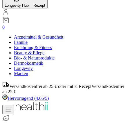
Longevity Hub
Rezept
0
Arzneimittel & Gesundheit
Familie
Ernährung & Fitness
Beauty & Pflege
Bio- & Naturprodukte
Dermokosmetik
Longevity
Marken
Versandkostenfrei ab 25 € oder mit E-Rezept
Versandkostenfrei
ab 25 €
Hervorragend
(4,66/5)