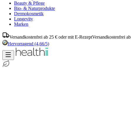
Beauty & Pflege
Bio- & Naturprodukte
Dermokosmetik
Longevity
Marken
Versandkostenfrei ab 25 € oder mit E-Rezept
Versandkostenfrei ab
Hervorragend
(4,66/5)